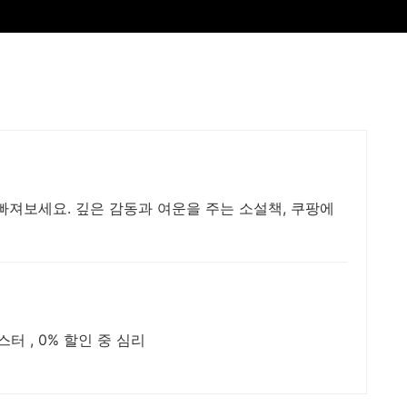
빠져보세요. 깊은 감동과 여운을 주는 소설책, 쿠팡에
쉽고 빠른 스즈키첼로교본 1권~2권 마스터 , 0% 할인 중 심리