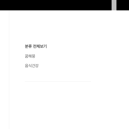
분류 전체보기
꿈해몽
음식건강